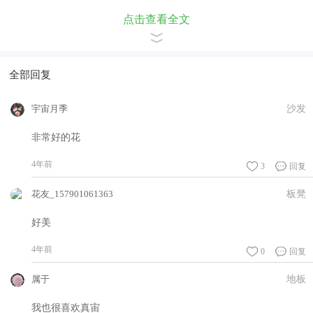
有一些垂头 ，我们可以在它半开的时候剪下来做切花，效果是
点击查看全文
非常好的。
全部回复
宇宙月季
沙发
非常好的花
4年前
3
回复
花友_157901061363
板凳
好美
4年前
0
回复
属于
地板
我也很喜欢真宙