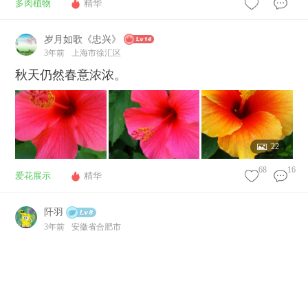
多肉植物
精华
岁月如歌《忠兴》
3年前
上海市徐汇区
秋天仍然春意浓浓。
22
68
16
爱花展示
精华
阡羽
说点什么...
3年前
安徽省合肥市
今年的开的月季🌹