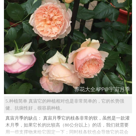
5.种植简单 真宙它的种植相对也是非常简单的，它的长势强
健、抗病性好，很容易种植。
真宙月季的缺点： 真宙月季它的枝条非常的软，虽然是一款灌
木月季，如果它长的比较高（80公分以上）的话，我们就需要
用一些支撑物来给它固定一下；同时枝条软也会导致它的花会