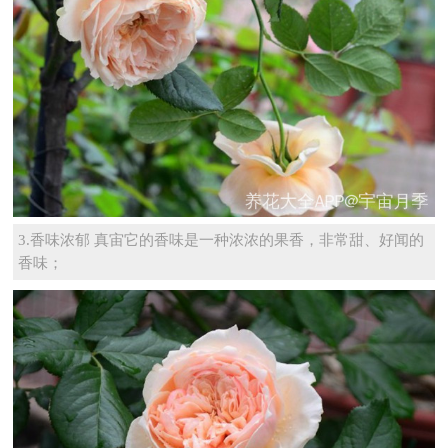
3.香味浓郁 真宙它的香味是一种浓浓的果香，非常甜、好闻的
香味；