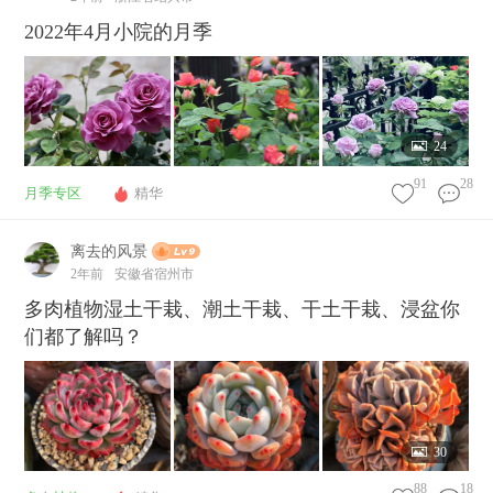
2022年4月小院的月季
24
91
28
月季专区
精华
离去的风景
2年前
安徽省宿州市
多肉植物湿土干栽、潮土干栽、干土干栽、浸盆你
们都了解吗？
30
88
18