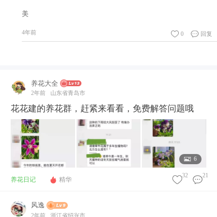
美
4年前
0
回复
养花大全
2年前
山东省青岛市
花花建的养花群，赶紧来看看，免费解答问题哦
6
32
21
养花日记
精华
风逸
2年前
浙江省绍兴市