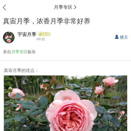
月季专区
真宙月季，浓香月季非常好养
宇宙月季
楼主
4年前
来自
月季专区
板块
真宙月季的优点：